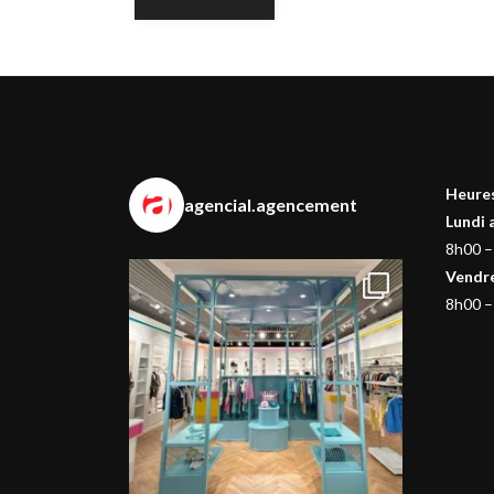
Heures
agencial.agencement
Lundi 
8h00 –
Vendr
8h00 –