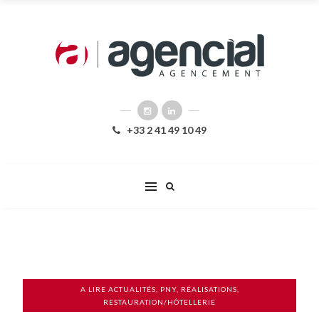
+33 2 41 49 10 49
A LIRE
ACTUALITÉS
,
PNY
,
RÉALISATIONS
,
RESTAURATION/HÔTELLERIE