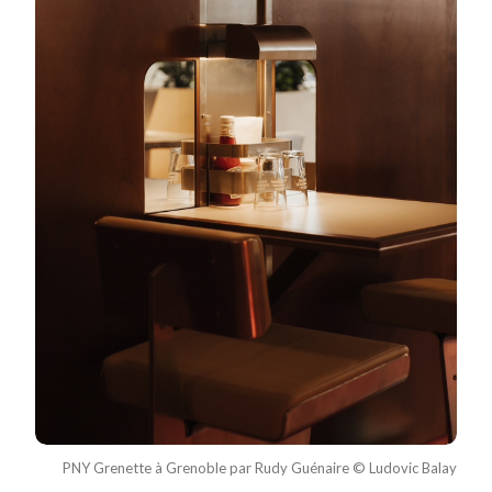
PNY Grenette à Grenoble par Rudy Guénaire © Ludovic Balay