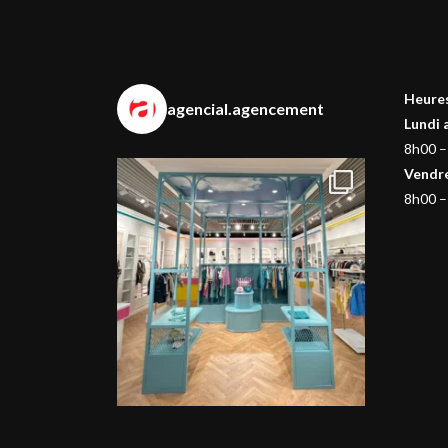
Heures
agencial.agencement
Lundi 
8h00 –
Vendr
8h00 –