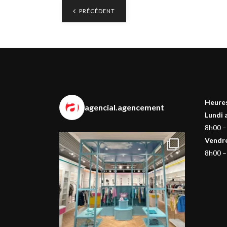
PRÉCÉDENT
Heures
agencial.agencement
Lundi 
8h00 –
Vendr
8h00 –